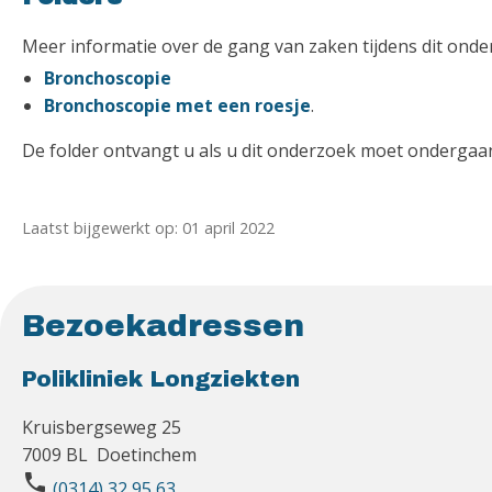
Meer informatie over de gang van zaken tijdens dit onderz
Bronchoscopie
Bronchoscopie met een roesje
.
De folder ontvangt u als u dit onderzoek moet ondergaa
Laatst bijgewerkt op: 01 april 2022
Bezoekadressen
Polikliniek Longziekten
Kruisbergseweg 25
7009 BL Doetinchem
phone
(0314) 32 95 63