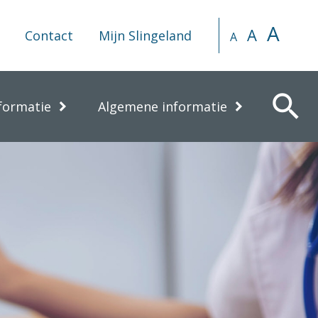
A
A
Contact
Mijn Slingeland
A
search
formatie
Algemene informatie