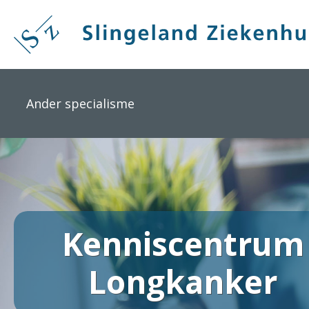
Overslaan
en
naar
de
inhoud
gaan
Ander specialisme
Kenniscentrum
Longkanker