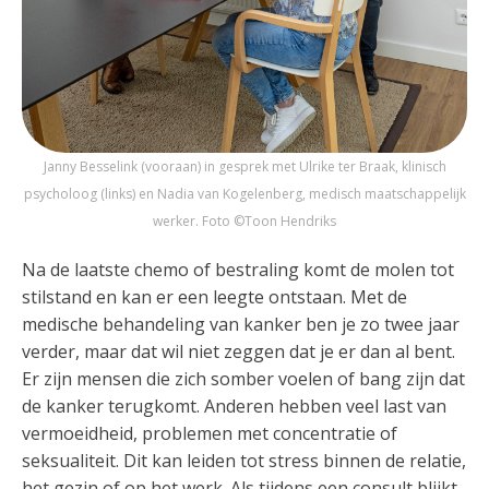
Janny Besselink (vooraan) in gesprek met Ulrike ter Braak, klinisch
psycholoog (links) en Nadia van Kogelenberg, medisch maatschappelijk
werker. Foto ©Toon Hendriks
Na de laatste chemo of bestraling komt de molen tot
stilstand en kan er een leegte ontstaan. Met de
medische behandeling van kanker ben je zo twee jaar
verder, maar dat wil niet zeggen dat je er dan al bent.
Er zijn mensen die zich somber voelen of bang zijn dat
de kanker terugkomt. Anderen hebben veel last van
vermoeidheid, problemen met concentratie of
seksualiteit. Dit kan leiden tot stress binnen de relatie,
het gezin of op het werk. Als tijdens een consult blijkt