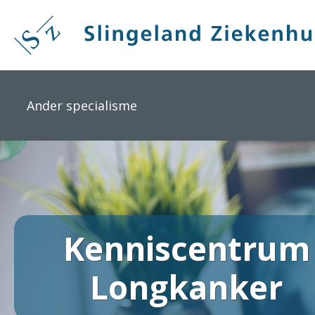
Overslaan
en
naar
de
inhoud
gaan
Ander specialisme
Kenniscentrum
Longkanker