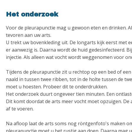
Het onderzoek
Voor de pleurapunctie mag u gewoon eten en drinken. Al
tevoren aan uw arts.
U trekt uw bovenkleding uit. De longarts kijk eerst met 
er aanwezig is. Daarna wordt de huid gedesinfecteerd. Bi
injectie. Als alleen wat vocht wordt weggenomen voor on
Tijdens de pleurapunctie zit u rechtop op een bed of een 
naald in tussen twee ribben, tot in de holte tussen de tw
moet u hoesten. Probeer dit te onderdrukken.
Het onderzoek duurt ongeveer tien minuten. Een ontlaste
Dit komt doordat de arts meer vocht moet opzuigen. De a
af te voeren.
Na afloop laat de arts soms nog röntgenfoto's maken om 
pleurapunctie moet u het rustig aan doen. Daarna mag u 