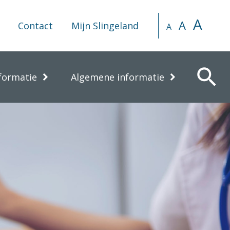
A
A
Contact
Mijn Slingeland
A
search
formatie
Algemene informatie