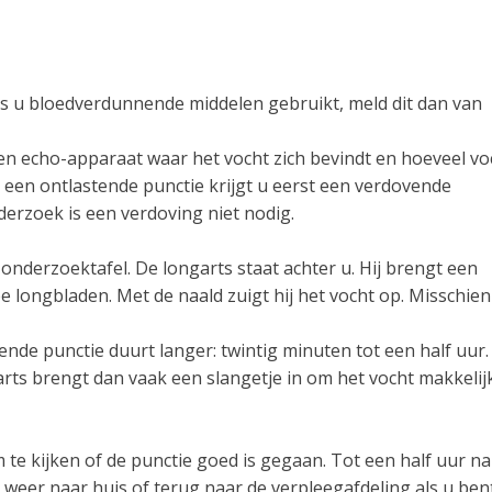
s u bloedverdunnende middelen gebruikt, meld dit dan van
een echo-apparaat waar het vocht zich bevindt en hoeveel vo
j een ontlastende punctie krijgt u eerst een verdovende
derzoek is een verdoving niet nodig.
onderzoektafel. De longarts staat achter u. Hij brengt een
ee longbladen. Met de naald zuigt hij het vocht op. Misschien
nde punctie duurt langer: twintig minuten tot een half uur.
rts brengt dan vaak een slangetje in om het vocht makkelij
te kijken of de punctie goed is gegaan. Tot een half uur na
weer naar huis of terug naar de verpleegafdeling als u ben