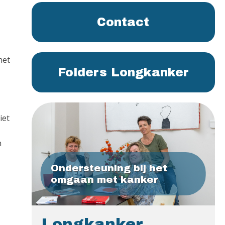
Contact
het
Folders Longkanker
iet
n
Ondersteuning bij het
omgaan met kanker
Longkanker