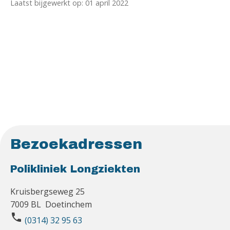
Laatst bijgewerkt op: 01 april 2022
Bezoekadressen
Polikliniek Longziekten
Kruisbergseweg 25
7009 BL Doetinchem
phone
(0314) 32 95 63