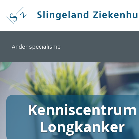
Overslaan
en
naar
de
inhoud
gaan
Ander specialisme
Kenniscentrum
Longkanker