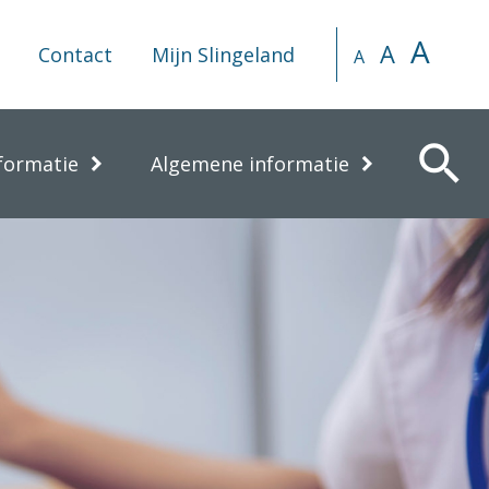
A
A
Contact
Mijn Slingeland
A
search
formatie
Algemene informatie