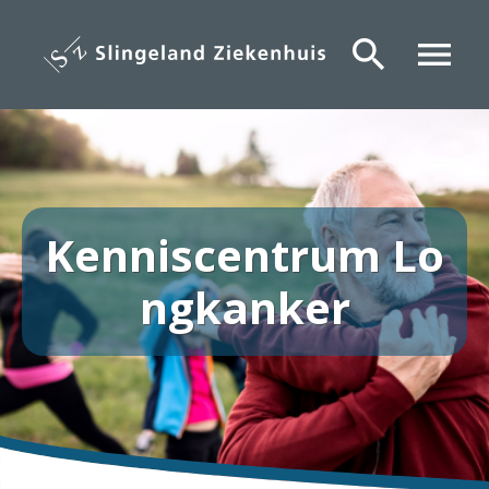
Overslaan
en
search
menu
naar
de
inhoud
gaan
Kenniscentrum Lo
ngkanker